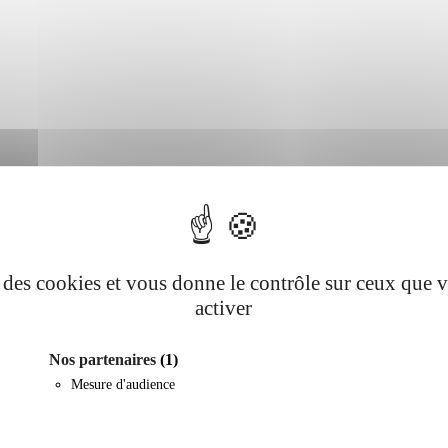
se des cookies et vous donne le contrôle sur ceux que 
activer
Nos partenaires
(1)
Mesure d'audience